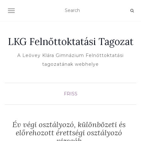
TOGGLE NAVIGATION
LKG Felnőttoktatási Tagozat
A Leövey Klára Gimnázium Felnőttoktatási
tagozatának webhelye
FRISS
Év végi osztályozó, különbözeti és
előrehozott érettségi osztályozó
vizsgák