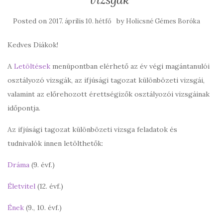
Posted on
by
2017. április 10. hétfő
Holicsné Gémes Boróka
Kedves Diákok!
A
Letöltések
menüpontban elérhető az év végi magántanulói
osztályozó vizsgák, az ifjúsági tagozat különbözeti vizsgái,
valamint az előrehozott érettségizők osztályozói vizsgáinak
időpontja.
Az ifjúsági tagozat különbözeti vizsga feladatok és
tudnivalók innen letölthetők:
Dráma
(9. évf.)
Életvitel
(12. évf.)
Ének
(9., 10. évf.)