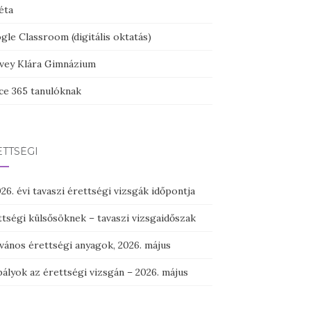
éta
le Classroom (digitális oktatás)
vey Klára Gimnázium
ice 365 tanulóknak
TTSÉGI
26. évi tavaszi érettségi vizsgák időpontja
ttségi külsősöknek – tavaszi vizsgaidőszak
vános érettségi anyagok, 2026. május
ályok az érettségi vizsgán – 2026. május