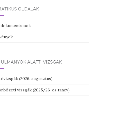
MATIKUS OLDALAK
pdokumentumok
vények
NULMÁNYOK ALATTI VIZSGÁK
tóvizsgák (2026. augusztus)
önbözeti vizsgák (2025/26-os tanév)