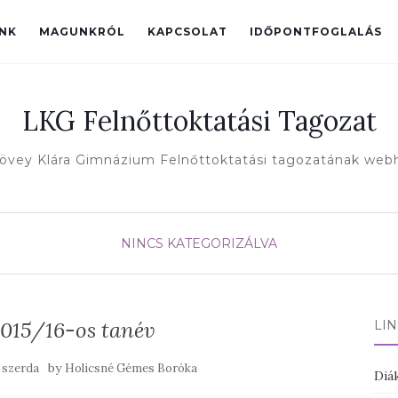
INK
MAGUNKRÓL
KAPCSOLAT
IDŐPONTFOGLALÁS
LKG Felnőttoktatási Tagozat
övey Klára Gimnázium Felnőttoktatási tagozatának web
NINCS KATEGORIZÁLVA
2015/16-os tanév
LI
by
. szerda
Holicsné Gémes Boróka
Diák