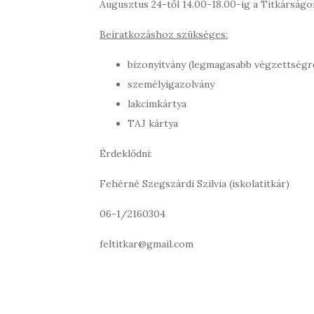
Augusztus 24-től 14.00-18.00-ig a Titkárságo
Beiratkozáshoz szükséges:
bizonyítvány (legmagasabb végzettségr
személyigazolvány
lakcímkártya
TAJ kártya
Érdeklődni:
Fehérné Szegszárdi Szilvia (iskolatitkár)
06-1/2160304
feltitkar@gmail.com