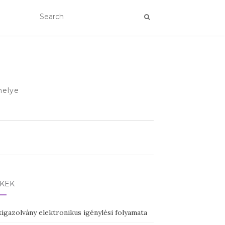
helye
NKEK
igazolvány elektronikus igénylési folyamata