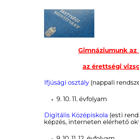
Gi
m
náziumunk az 
az érettségi vizs
Ifjúsági osztály
(nappali rendsz
9. 10. 11. évfolyam
Digitális Középiskola
(esti rend
képzés, interneten elérhető ok
9.,10.,11.,12. évfolyam