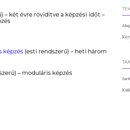
TE
) – két évre rövidítve a képzési időt –
pzés
Ala
Kér
s képzés
(esti rendszerű) – heti három
TA
szerű) – moduláris képzés
Javí
Kül