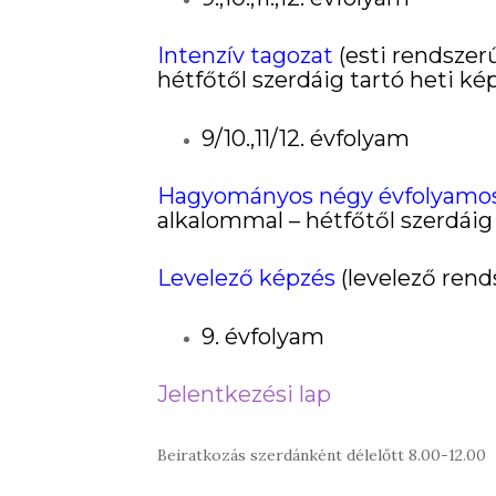
Intenzív tagozat
(esti rendszerű
hétfőtől szerdáig tartó heti ké
9/10.,11/12. évfolyam
Hagyományos négy évfolyamo
alkalommal – hétfőtől szerdáig
Levelező képzés
(levelező rend
9. évfolyam
Jelentkezési lap
Beiratkozás szerdánként délelőtt 8.00-12.00