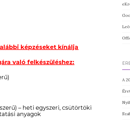
eKr
Goog
Leö
Off
alábbi képzéseket kínálja
gára való felkészüléshez:
ÉRE
erű)
A 20
Ére
Nyil
szerű) – heti egyszeri, csütörtöki
tatási anyagok
Szab