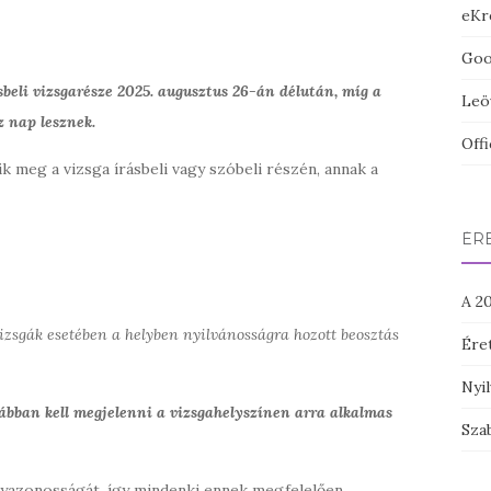
eKr
Goog
sbeli vizsgarésze 2025. augusztus 26-án délután, míg a
Leö
z nap lesznek.
Off
k meg a vizsga írásbeli vagy szóbeli részén, annak a
ÉRE
A 20
 vizsgák esetében a helyben nyilvánosságra hozott beosztás
Ére
Nyil
rábban kell megjelenni a vizsgahelyszínen arra alkalmas
Szab
élyazonosságát, így mindenki ennek megfelelően