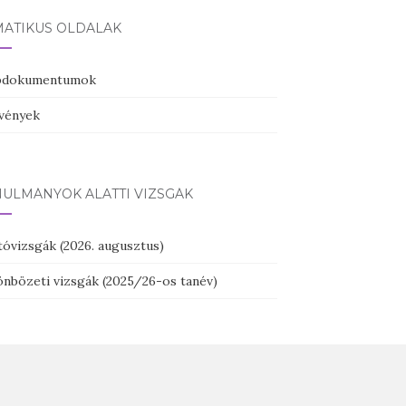
MATIKUS OLDALAK
pdokumentumok
vények
NULMÁNYOK ALATTI VIZSGÁK
tóvizsgák (2026. augusztus)
önbözeti vizsgák (2025/26-os tanév)