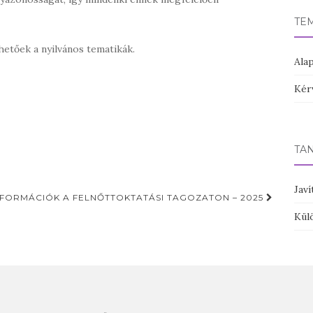
TE
hetőek a nyilvános tematikák.
Ala
Kér
TA
Javí
NFORMÁCIÓK A FELNŐTTOKTATÁSI TAGOZATON – 2025
Kül