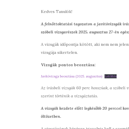
Kedves Tanulók!
A felnőttoktatási tagozaton a javítóvizsgák írá
szóbeli vizsgarészek 2025. augusztus 27-én egés
A vizsgák időpontja kötött, aki nem nem jeleni
vizsgája sikertelen.
Vizsgák pontos beosztása:
Javítóvizsga beosztása (2025. augusztus)
Letöltés
Az írásbeli vizsgák 60 perc hosszúak, a szóbeli
szerint történik a vizsgáztatás.
A vizsgák kezdete előtt legkésőbb 20 perccel ko
öltözetben.
A vizsgázónak kérésre igazolnia kell a szem