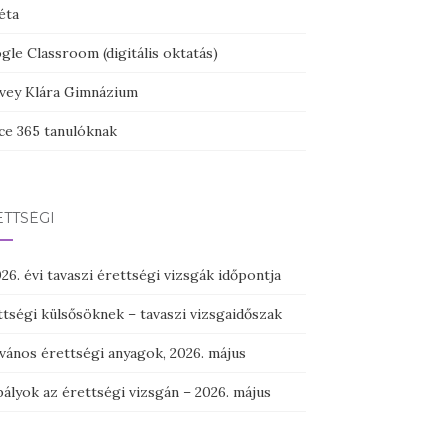
éta
le Classroom (digitális oktatás)
vey Klára Gimnázium
ice 365 tanulóknak
TTSÉGI
26. évi tavaszi érettségi vizsgák időpontja
ttségi külsősöknek – tavaszi vizsgaidőszak
vános érettségi anyagok, 2026. május
ályok az érettségi vizsgán – 2026. május