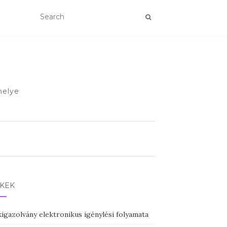
helye
NKEK
igazolvány elektronikus igénylési folyamata