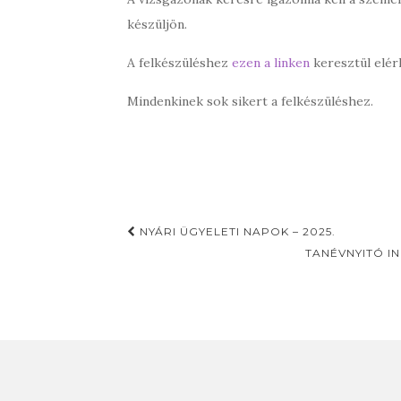
készüljön.
A felkészüléshez
ezen a linken
keresztül elér
Mindenkinek sok sikert a felkészüléshez.
Post
NYÁRI ÜGYELETI NAPOK – 2025.
navigation
TANÉVNYITÓ I