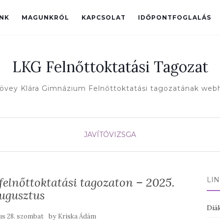
INK
MAGUNKRÓL
KAPCSOLAT
IDŐPONTFOGLALÁS
LKG Felnőttoktatási Tagozat
övey Klára Gimnázium Felnőttoktatási tagozatának web
JAVÍTÓVIZSGA
felnőttoktatási tagozaton – 2025.
LI
ugusztus
Diák
by
ius 28. szombat
Kriska Ádám