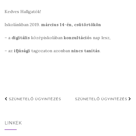
Kedves Hallgatók!
Iskolánkban 2019.
március 14-én, csütörtökön
– a
digitális
középiskolában
konzultáció
s nap lesz,
– az
ifjúsági
tagozaton azonban
nincs tanítás
.
Post
SZÜNETELŐ ÜGYINTÉZÉS
SZÜNETELŐ ÜGYINTÉZÉS
navigation
LINKEK