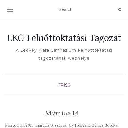
TOGGLE NAVIGATION
LKG Felnőttoktatási Tagozat
A Leövey Klára Gimnázium Felnőttoktatási
tagozatának webhelye
FRISS
Március 14.
Posted on
by
2019. március 6. szerda
Holicsné Gémes Boróka