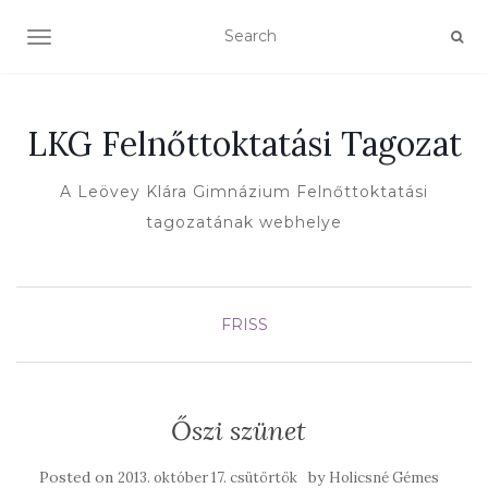
TOGGLE NAVIGATION
LKG Felnőttoktatási Tagozat
A Leövey Klára Gimnázium Felnőttoktatási
tagozatának webhelye
FRISS
Őszi szünet
Posted on
by
2013. október 17. csütörtök
Holicsné Gémes