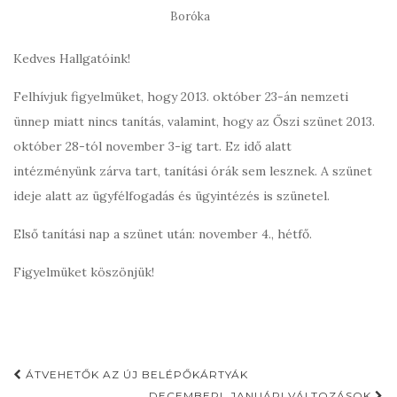
Boróka
Kedves Hallgatóink!
Felhívjuk figyelmüket, hogy 2013. október 23-án nemzeti
ünnep miatt nincs tanítás, valamint, hogy az Őszi szünet 2013.
október 28-tól november 3-ig tart. Ez idő alatt
intézményünk zárva tart, tanítási órák sem lesznek. A szünet
ideje alatt az ügyfélfogadás és ügyintézés is szünetel.
Első tanítási nap a szünet után: november 4., hétfő.
Figyelmüket köszönjük!
Post
ÁTVEHETŐK AZ ÚJ BELÉPŐKÁRTYÁK
DECEMBERI, JANUÁRI VÁLTOZÁSOK