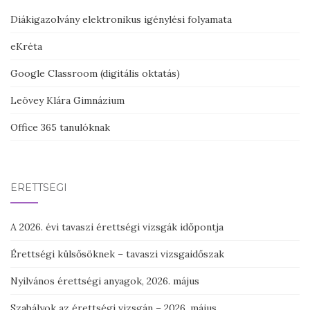
Diákigazolvány elektronikus igénylési folyamata
eKréta
Google Classroom (digitális oktatás)
Leövey Klára Gimnázium
Office 365 tanulóknak
ÉRETTSÉGI
A 2026. évi tavaszi érettségi vizsgák időpontja
Érettségi külsősöknek – tavaszi vizsgaidőszak
Nyilvános érettségi anyagok, 2026. május
Szabályok az érettségi vizsgán – 2026. május