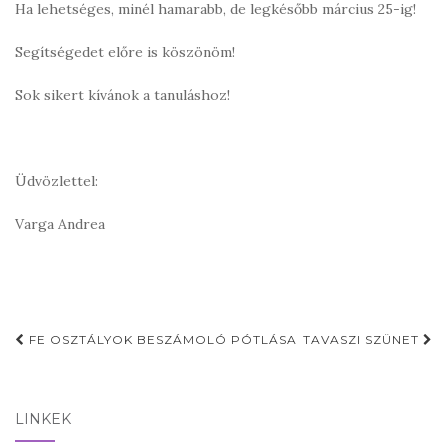
Ha lehetséges, minél hamarabb, de legkésőbb március 25-ig!
Segítségedet előre is köszönöm!
Sok sikert kívánok a tanuláshoz!
Üdvözlettel:
Varga Andrea
Post
FE OSZTÁLYOK BESZÁMOLÓ PÓTLÁSA
TAVASZI SZÜNET
navigation
LINKEK