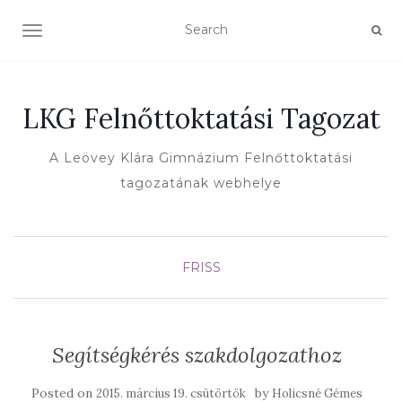
TOGGLE NAVIGATION
LKG Felnőttoktatási Tagozat
A Leövey Klára Gimnázium Felnőttoktatási
tagozatának webhelye
FRISS
Segítségkérés szakdolgozathoz
Posted on
by
2015. március 19. csütörtök
Holicsné Gémes