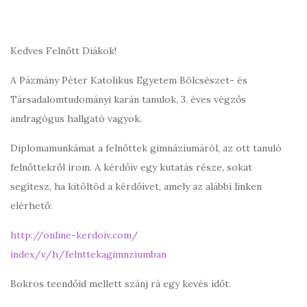
Kedves Felnőtt Diákok!
A Pázmány Péter Katolikus Egyetem Bölcsészet- és
Társadalomtudományi karán tanulok, 3. éves végzős
andragógus hallgató vagyok.
Diplomamunkámat a felnőttek gimnáziumáról, az ott tanuló
felnőttekről írom. A kérdőív egy kutatás része, sokat
segítesz, ha kitöltöd a kérdőívet, amely az alábbi linken
elérhető:
http://online-kerdoiv.com/
index/v/h/felnttekagimnziumban
Bokros teendőid mellett szánj rá egy kevés időt.