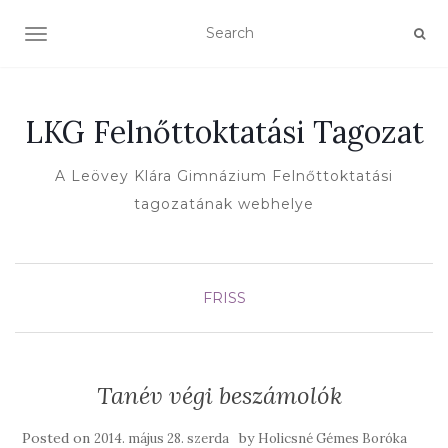
TOGGLE NAVIGATION
LKG Felnőttoktatási Tagozat
A Leövey Klára Gimnázium Felnőttoktatási
tagozatának webhelye
FRISS
Tanév végi beszámolók
Posted on
by
2014. május 28. szerda
Holicsné Gémes Boróka