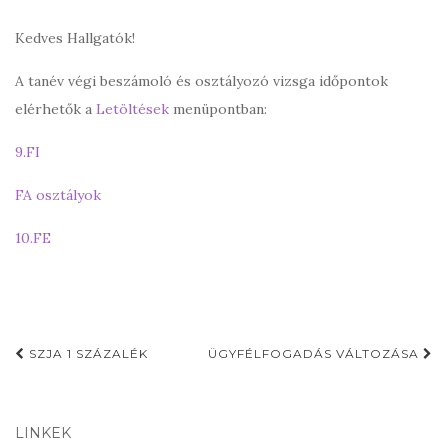
Kedves Hallgatók!
A tanév végi beszámoló és osztályozó vizsga időpontok
elérhetők a
Letöltések
menüpontban:
9.FI
FA osztályok
10.FE
Post
SZJA 1 SZÁZALÉK
ÜGYFÉLFOGADÁS VÁLTOZÁSA
navigation
LINKEK