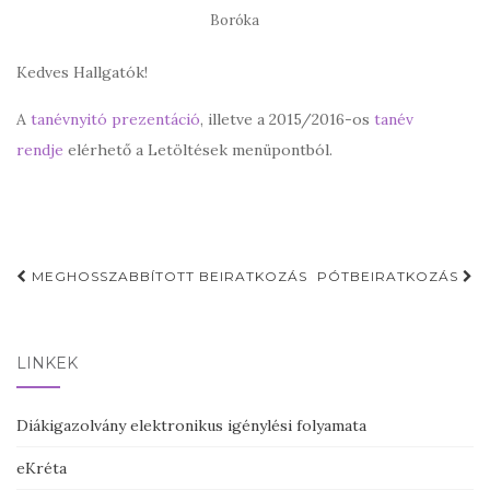
Boróka
Kedves Hallgatók!
A
tanévnyitó prezentáció
, illetve a 2015/2016-os
tanév
rendje
elérhető a Letöltések menüpontból.
Post
MEGHOSSZABBÍTOTT BEIRATKOZÁS
PÓTBEIRATKOZÁS
navigation
LINKEK
Diákigazolvány elektronikus igénylési folyamata
eKréta