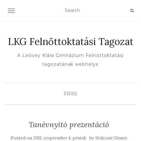
TOGGLE NAVIGATION
LKG Felnőttoktatási Tagozat
A Leövey Klára Gimnázium Felnőttoktatási
tagozatának webhelye
FRISS
Tanévnyitó prezentáció
Posted on
by
2015. szeptember 4. péntek
Holicsné Gémes