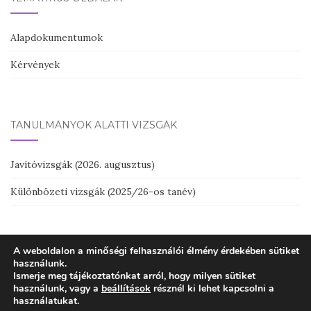
Alapdokumentumok
Kérvények
TANULMÁNYOK ALATTI VIZSGÁK
Javítóvizsgák (2026. augusztus)
Különbözeti vizsgák (2025/26-os tanév)
A weboldalon a minőségi felhasználói élmény érdekében sütiket
használunk.
Ismerje meg tájékoztatónkat arról, hogy milyen sütiket
használunk, vagy a
beállítások
résznél ki lehet kapcsolni a
Budapest IX. Kerületi Leövey Klára Gimnázium Felnőttoktatási
használatukat.
tagozatának webhelye - Theme by
Colorlib
Powered by
WordPress