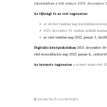
Iskolánkban a téli szünet 2021. december 22
Az ifjúsági és az esti tagozaton:
az utolsó tanítási nap (osztálykarácson
2021. december 21. tanítás nélküli munk
az első tanítási nap 2022. január 3., hétfő
Digitális középiskolában
2021. december 16-
első konzultációs nap 2022. január 6., csütörtö
Az intenzív tagozaton
a szünet utáni első 12
Post
SZÜNETELŐ ÜGYINTÉZÉS