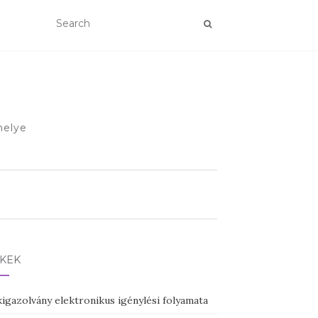
helye
NKEK
igazolvány elektronikus igénylési folyamata