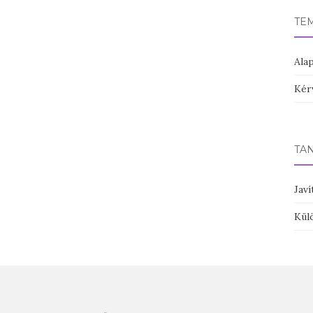
TE
Ala
Kér
TA
Javí
Kül