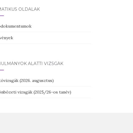
MATIKUS OLDALAK
pdokumentumok
vények
NULMÁNYOK ALATTI VIZSGÁK
tóvizsgák (2026. augusztus)
önbözeti vizsgák (2025/26-os tanév)