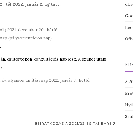
.-től 2022. január 2.-ig tart.
eKr
Goog
Leö
yok) 2021. december 20., hétfő
anap (pályaorientációs nap)
Off
.
án, csütörtökön konzultációs nap lesz. A szünet utáni
ÉRE
k.
. évfolyamos tanítási nap 2022. január 3., hétfő.
A 20
Ére
Nyil
Szab
BEIRATKOZÁS A 2021/22-ES TANÉVRE