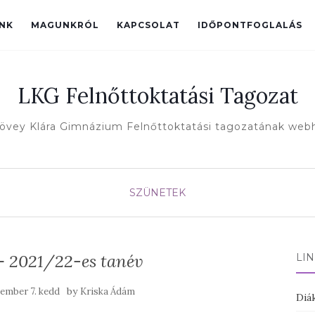
INK
MAGUNKRÓL
KAPCSOLAT
IDŐPONTFOGLALÁS
LKG Felnőttoktatási Tagozat
övey Klára Gimnázium Felnőttoktatási tagozatának web
SZÜNETEK
 – 2021/22-es tanév
LI
by
cember 7. kedd
Kriska Ádám
Diák