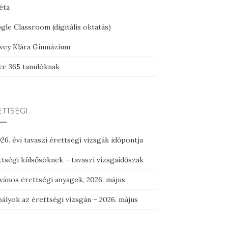
éta
le Classroom (digitális oktatás)
vey Klára Gimnázium
ice 365 tanulóknak
TTSÉGI
26. évi tavaszi érettségi vizsgák időpontja
ttségi külsősöknek – tavaszi vizsgaidőszak
vános érettségi anyagok, 2026. május
ályok az érettségi vizsgán – 2026. május